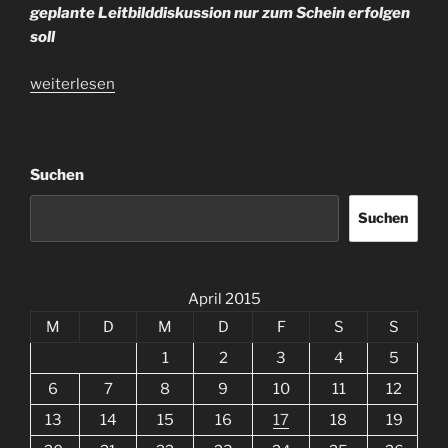
geplante Leitbilddiskussion nur zum Schein erfolgen
soll
„Barbara
weiterlesen
Richstein
bei
der
Suchen
Kreis-
CDU
Suchen
–
Thema
Kommunalreform“
April 2015
M
D
M
D
F
S
S
1
2
3
4
5
6
7
8
9
10
11
12
13
14
15
16
17
18
19