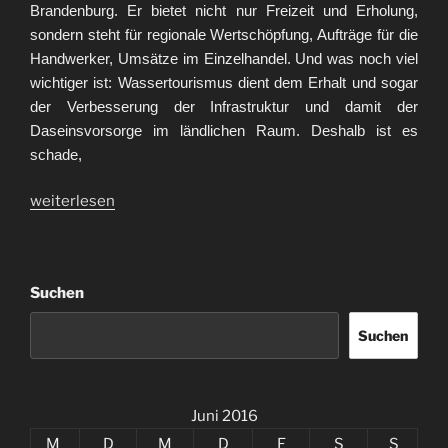
Brandenburg. Er bietet nicht nur Freizeit und Erholung,
sondern steht für regionale Wertschöpfung, Aufträge für die
Handwerker, Umsätze im Einzelhandel. Und was noch viel
wichtiger ist: Wassertourismus dient dem Erhalt und sogar
der Verbesserung der Infrastruktur und damit der
Daseinsvorsorge im ländlichen Raum. Deshalb ist es
schade,
„Wassertourismus
weiterlesen
stärken.“
Suchen
Suchen
Juni 2016
M
D
M
D
F
S
S