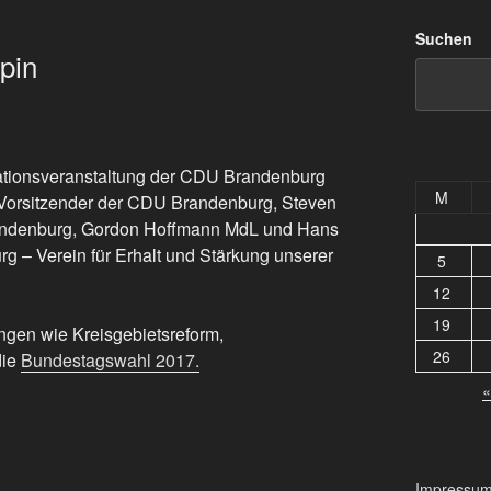
Suchen
pin
ationsveranstaltung der CDU Brandenburg
M
 Vorsitzender der CDU Brandenburg, Steven
andenburg, Gordon Hoffmann MdL und Hans
 – Verein für Erhalt und Stärkung unserer
5
12
19
ngen wie Kreisgebietsreform,
26
die
Bundestagswahl 2017.
«
Impressu