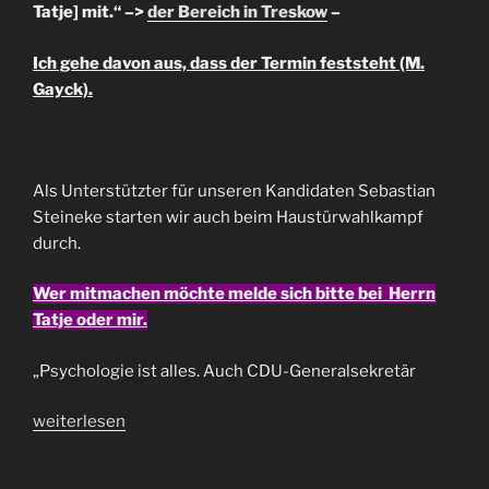
Tatje] mit.“ –>
der Bereich in Treskow
–
Ich gehe davon aus, dass der Termin feststeht (M.
Gayck).
Als Unterstützter für unseren Kandidaten Sebastian
Steineke starten wir auch beim Haustürwahlkampf
durch.
Wer mitmachen möchte melde sich bitte bei Herrn
Tatje oder mir.
„Psychologie ist alles. Auch CDU-Generalsekretär
„Haustürwahlkampf
weiterlesen
–
auch