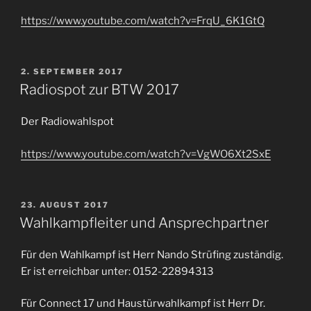
https://www.youtube.com/watch?v=FrqU_6K1GtQ
VERÖFFENTLICHT
2. SEPTEMBER 2017
AM
Radiospot zur BTW 2017
Der Radiowahlspot
https://www.youtube.com/watch?v=VgWO6Xt2SxE
VERÖFFENTLICHT
23. AUGUST 2017
AM
Wahlkampfleiter und Ansprechpartner
Für den Wahlkampf ist Herr Nando Strüfing zuständig.
Er ist erreichbar unter: 0152-22894313
Für Connect 17 und Haustürwahlkampf ist Herr Dr.