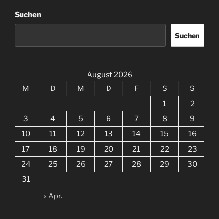
vor
Suchen
Ort“
Suchen
August 2026
M
D
M
D
F
S
S
1
2
3
4
5
6
7
8
9
10
11
12
13
14
15
16
17
18
19
20
21
22
23
24
25
26
27
28
29
30
31
« Apr.