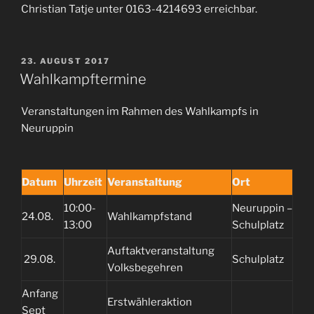
Christian Tatje unter 0163-4214693 erreichbar.
VERÖFFENTLICHT
23. AUGUST 2017
AM
Wahlkampftermine
Veranstaltungen im Rahmen des Wahlkampfs in
Neuruppin
Datum
Uhrzeit
Veranstaltung
Ort
10:00-
Neuruppin –
24.08.
Wahlkampfstand
13:00
Schulplatz
Auftaktveranstaltung
29.08.
Schulplatz
Volksbegehren
Anfang
Erstwähleraktion
Sept