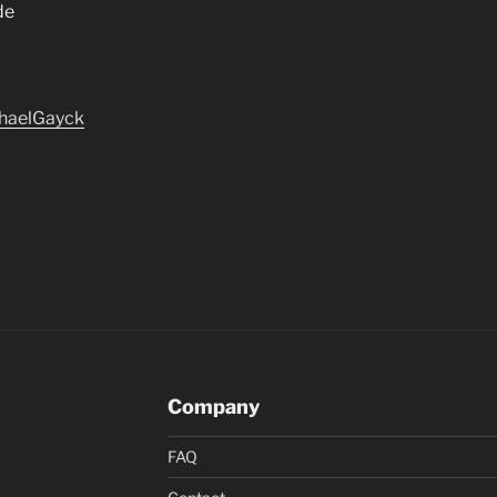
de
chaelGayck
Company
FAQ