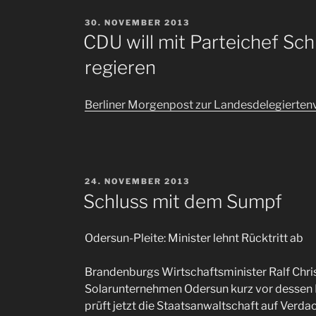
VERÖFFENTLICHT
30. NOVEMBER 2013
AM
CDU will mit Parteichef Sc
regieren
Berliner Morgenpost zur Landesdelegierte
VERÖFFENTLICHT
24. NOVEMBER 2013
AM
Schluss mit dem Sumpf
Odersun-Pleite: Minister lehnt Rücktritt ab
Brandenburgs Wirtschaftsminister Ralf Chris
Solarunternehmen Odersun kurz vor dessen Ple
prüft jetzt die Staatsanwaltschaft auf Verdac