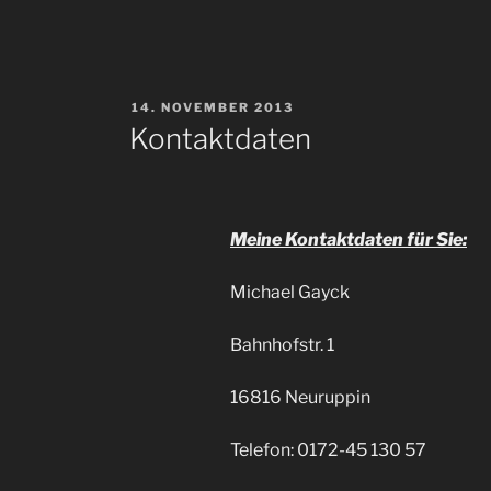
BEIM
WINTERDIENST
AUF
BRANDENBURGER
VERÖFFENTLICHT
14. NOVEMBER 2013
AUTOBAHNEN“
AM
Kontaktdaten
Meine Kontaktdaten für Sie:
Michael Gayck
Bahnhofstr. 1
16816 Neuruppin
Telefon: 0172-45 130 57