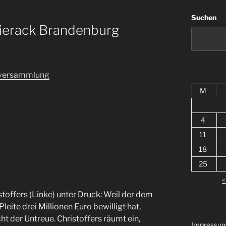
Suchen
hierack Brandenburg
nversammlung
M
4
11
18
25
«
toffers (Linke) unter Druck: Weil der dem
ite drei Millionen Euro bewilligt hat,
ht der Untreue. Christoffers räumt ein,
Impressu