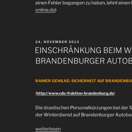
einen Fehler begangen zu haben, lehnt einen R
online.de
)
VERÖFFENTLICHT
24. NOVEMBER 2013
AM
EINSCHRÄNKUNG BEIM W
BRANDENBURGER AUTO
RAINER GENILKE: SICHERHEIT AUF BRANDENB
(
http://www.cdu-fraktion-brandenburg.de
)
Die dras­ti­schen Per­so­nal­kür­zun­gen bei der 
der Win­ter­dienst auf Bran­den­bur­ger Au­to­ba
„EINSCHRÄNKUNG
weiterlesen