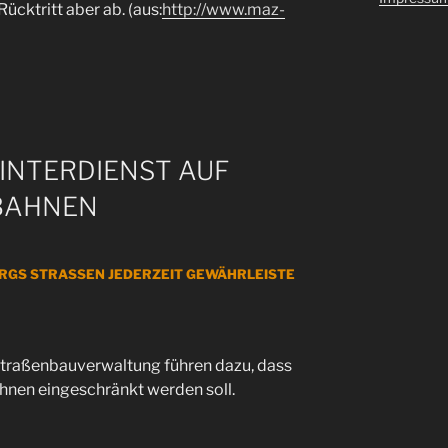
ücktritt aber ab. (aus:
http://www.maz-
INTERDIENST AUF
BAHNEN
URGS STRASSEN JEDERZEIT GEWÄHRLEISTE
Stra­ßen­bau­ver­wal­tung füh­ren dazu, dass
h­nen ein­ge­schränkt wer­den soll.