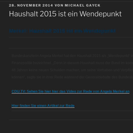
VERÖFFENTLICHT
28. NOVEMBER 2014
VON
MICHAEL GAYCK
AM
Haushalt 2015 ist ein Wendepunkt
Merkel: Haushalt 2015 ist ein Wendepunkt
Bundeskanzlerin Angela Merkel hat den Haushalt 2015 als „Wendepunkt“ i
Finanzpolitik bezeichnet. „Denn in diesem Haushalt muss der Bund im kom
46 Jahren keine neuen Schulden machen, um seine Vorhaben und Verpflic
können“, sagte sie in ihrer Rede während der Generaldebatte des Bundest
CDU.TV: Sehen Sie hier hier das Video zur Rede von Angela Merkel an
Hier finden Sie einen Artikel zur Rede