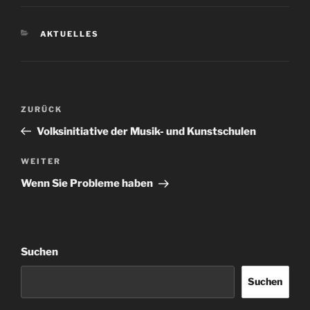
KATEGORIEN
AKTUELLES
Beitragsnavigation
Vorheriger
ZURÜCK
Beitrag
Volksinitiative der Musik- und Kunstschulen
Nächster
WEITER
Beitrag
Wenn Sie Probleme haben
Suchen
Suchen