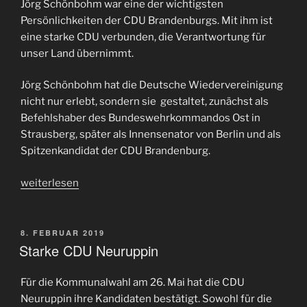
Jörg Schönbohm war eine der wichtigsten
Persönlichkeiten der CDU Brandenburgs. Mit ihm ist
eine starke CDU verbunden, die Verantwortung für
unser Land übernimmt.
Jörg Schönbohm hat die Deutsche Wiedervereinigung
nicht nur erlebt, sondern sie gestaltet, zunächst als
Befehlshaber des Bundeswehrkommandos Ost in
Strausberg, später als Innensenator von Berlin und als
Spitzenkandidat der CDU Brandenburg.
„Zum
weiterlesen
Tod
von
Jörg
VERÖFFENTLICHT
8. FEBRUAR 2019
AM
Starke CDU Neuruppin
Schönbohm“
Für die Kommunalwahl am 26. Mai hat die CDU
Neuruppin ihre Kandidaten bestätigt. Sowohl für die