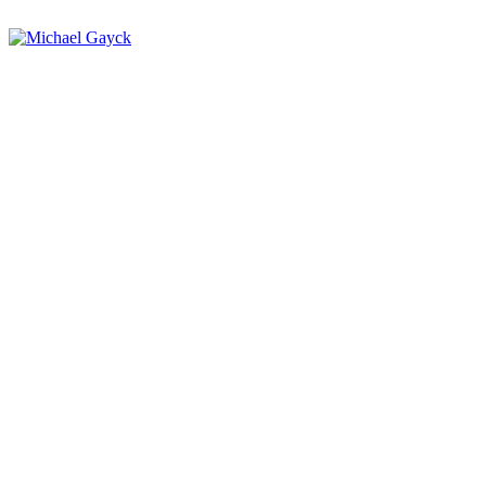
Zum
Inhalt
springen
Michael Gayck
Neuruppin