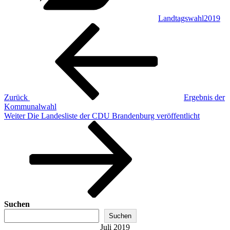
Landtagswahl2019
Beitragsnavigation
Vorheriger
Beitrag
Zurück
Ergebnis der
Kommunalwahl
Nächster
Weiter
Die Landesliste der CDU Brandenburg veröffentlicht
Beitrag
Suchen
Suchen
Juli 2019