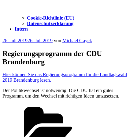
Cookie-Richtlinie (EU)
Datenschutzerklärung
Intern
Veröffentlicht
26. Juli 2019
26. Juli 2019
von
Michael Gayck
am
Regierungsprogramm der CDU
Brandenburg
Hier können Sie das Regierungsprogramm für die Landtagswahl
2019 Brandenburg lesen.
Der Politikwechsel ist notwendig. Die CDU hat ein gutes
Programm, um den Wechsel mit richtigen Ideen umzusetzen.
Kategorien