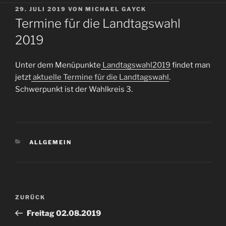
VERÖFFENTLICHT
29. JULI 2019
VON
MICHAEL GAYCK
AM
Termine für die Landtagswahl
2019
Unter dem Menüpunkte
Landtagswahl2019
findet man
jetzt
aktuelle Termine für die Landtagswahl
.
Schwerpunkt ist der Wahlkreis 3.
KATEGORIEN
ALLGEMEIN
Beitragsnavigation
Vorheriger
ZURÜCK
Beitrag
Freitag 02.08.2019