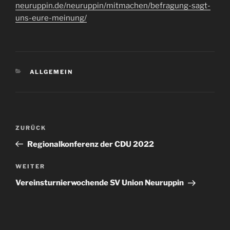
neuruppin.de/neuruppin/mitmachen/befragung-sagt-
uns-eure-meinung/
KATEGORIEN
ALLGEMEIN
Beitragsnavigation
Vorheriger
ZURÜCK
Beitrag
Regionalkonferenz der CDU 2022
Nächster
WEITER
Beitrag
Vereinsturnierwochende SV Union Neuruppin