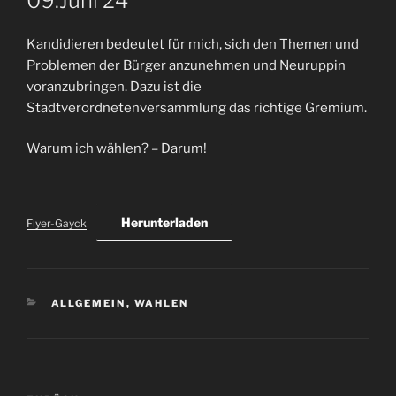
09.Juni 24
Kandidieren bedeutet für mich, sich den Themen und
Problemen der Bürger anzunehmen und Neuruppin
voranzubringen. Dazu ist die
Stadtverordnetenversammlung das richtige Gremium.
Warum ich wählen? – Darum!
Herunterladen
Flyer-Gayck
KATEGORIEN
ALLGEMEIN
,
WAHLEN
Beitragsnavigation