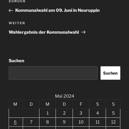
Vorheriger
ZURÜCK
Beitrag
Kommunalwahl am 09. Juni in Neuruppin
Nächster
WEITER
Beitrag
Wahlergebnis der Kommunalwahl
Suchen
Suchen
Mai 2024
M
D
M
D
F
S
S
1
2
3
4
5
6
7
8
9
10
11
12