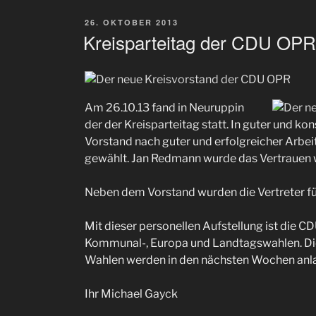
VERÖFFENTLICHT
26. OKTOBER 2013
AM
Kreisparteitag der CDU OPR
Am 26.10.13 fand in Neuruppin
der der Kreisparteitag statt. In guter und k
Vorstand nach guter und erfolgreicher Arbeit
gewählt. Jan Redmann wurde das Vertrauen
Neben dem Vorstand wurden die Vertreter f
Mit dieser personellen Aufstellung ist die C
Kommunal-, Europa und Landtagswahlen. Die 
Wahlen werden in den nächsten Wochen anla
Ihr Michael Gayck