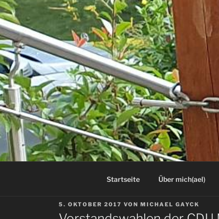
Startseite
Über mich(ael)
VERÖFFENTLICHT
5. OKTOBER 2017
VON
MICHAEL GAYCK
AM
Vorstandswahlen der CDU 