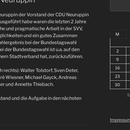
euruppin der Vorstand der CDU Neuruppin
usgeführt habe waren die letzten 2 Jahre
che und pragmatische Arbeit in der SVV,
M
Möglichkeiten und ein gutes Zusammen
ahlergebnis bei der Bundestagswahl
ei der Bundestagswahl ist u.a. auf den
2
einem Stadtverband hat, zurückzuführen.
9
16
 rechts): Walter Tolstorf, Sven Deter,
23
dré Wiesner, Michael Gayck, Andreas
ter und Annette Thiebach.
30
«
rstand und die Aufgabe in den nächsten
Impressu