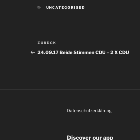
KATEGORIEN
UNCATEGORISED
Beitragsnavigation
Vorheriger
ZURÜCK
Beitrag
24.09.17 Beide Stimmen CDU – 2 X CDU
Datenschutzerklärung
Discover our app