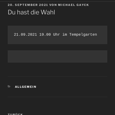
VERÖFFENTLICHT
20. SEPTEMBER 2021
VON
MICHAEL GAYCK
AM
Du hast die Wahl
21.09.2021 19.00 Uhr im Tempelgarten
KATEGORIEN
ALLGEMEIN
Beitragsnavigation
ZURÜCK