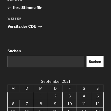
Vorheriger
Beitrag
Ihre Stimme für
Nächster
WEITER
Beitrag
Vorsitz der CDU
Suchen
Suchen
September 2021
M
D
M
D
F
S
S
1
2
3
4
5
6
7
8
9
10
11
12